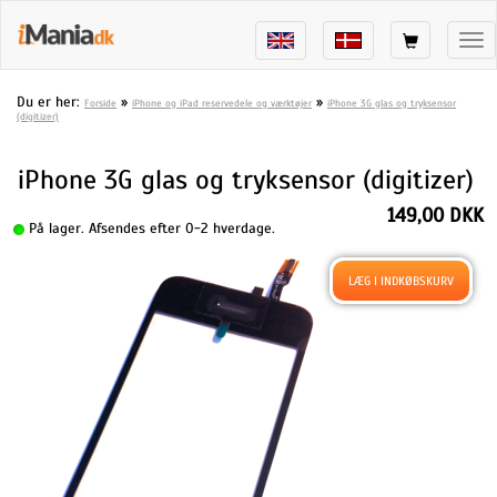
Tog
nav
Du er her:
»
»
Forside
iPhone og iPad reservedele og værktøjer
iPhone 3G glas og tryksensor
(digitizer)
iPhone 3G glas og tryksensor (digitizer)
149,00 DKK
På lager. Afsendes efter 0-2 hverdage.