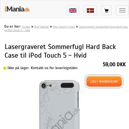
Tog
nav
Du er her:
»
»
»
Forside
iPod tilbehør
iPod Touch 5 Cover
Lasergraveret Sommerfugl Hard Back Case
til iPod Touch 5 - Hvid
Lasergraveret Sommerfugl Hard Back
Case til iPod Touch 5 - Hvid
59,00 DKK
Ikke på lager. Kontakt os for leveringstider.