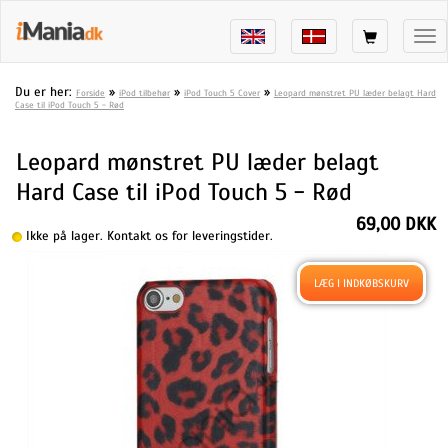
Tog
nav
Du er her:
»
»
»
Forside
iPod tilbehør
iPod Touch 5 Cover
Leopard mønstret PU læder belagt Hard
Case til iPod Touch 5 - Rød
Leopard mønstret PU læder belagt
Hard Case til iPod Touch 5 - Rød
69,00 DKK
Ikke på lager. Kontakt os for leveringstider.