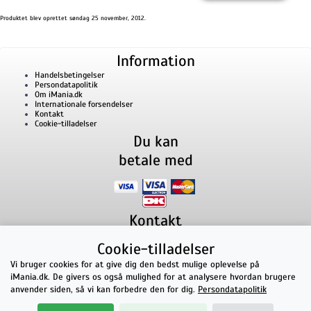
Produktet blev oprettet søndag 25 november, 2012.
Information
Handelsbetingelser
Persondatapolitik
Om iMania.dk
Internationale forsendelser
Kontakt
Cookie-tilladelser
Du kan
betale med
Kontakt
iMania.dk
v/ Anders B. Nielsen
Cookie-tilladelser
Lillevorde Kær 2
9280
Storvorde
CVR nummer: 33182805 | E-mail: kontakt@imania.dk
Vi bruger cookies for at give dig den bedst mulige oplevelse på
Telefon:
+45 23618990
iMania.dk. De givers os også mulighed for at analysere hvordan brugere
Topkarakter hos kunderne!
anvender siden, så vi kan forbedre den for dig.
Persondatapolitik
★★★★★