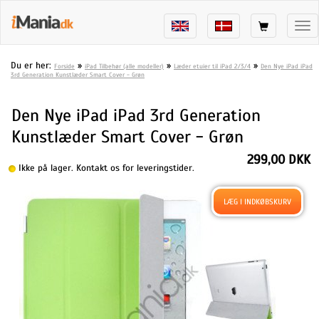
Tog
nav
Du er her:
»
»
»
Forside
iPad Tilbehør (alle modeller)
Læder etuier til iPad 2/3/4
Den Nye iPad iPad
3rd Generation Kunstlæder Smart Cover - Grøn
Den Nye iPad iPad 3rd Generation
Kunstlæder Smart Cover - Grøn
299,00 DKK
Ikke på lager. Kontakt os for leveringstider.