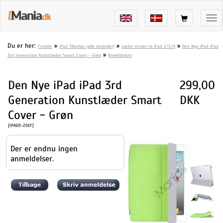
Tog
nav
Du er her:
»
»
»
Forside
iPad Tilbehør (alle modeller)
Læder etuier til iPad 2/3/4
Den Nye iPad iPad
»
3rd Generation Kunstlæder Smart Cover - Grøn
Anmeldelser
Den Nye iPad iPad 3rd
299,00
Generation Kunstlæder Smart
DKK
Cover - Grøn
[IPAD3-201F]
Der er endnu ingen
anmeldelser.