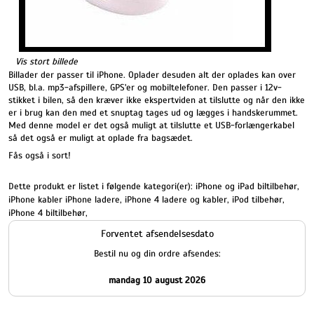
Vis stort billede
Billader der passer til iPhone. Oplader desuden alt der oplades kan over
USB, bl.a. mp3-afspillere, GPS'er og mobiltelefoner. Den passer i 12v-
stikket i bilen, så den kræver ikke ekspertviden at tilslutte og når den ikke
er i brug kan den med et snuptag tages ud og lægges i handskerummet.
Med denne model er det også muligt at tilslutte et USB-forlængerkabel
så det også er muligt at oplade fra bagsædet.
Fås også i sort!
Dette produkt er listet i følgende kategori(er):
iPhone og iPad biltilbehør
,
iPhone kabler iPhone ladere
,
iPhone 4 ladere og kabler
,
iPod tilbehør
,
iPhone 4 biltilbehør
,
Forventet afsendelsesdato
Bestil nu og din ordre afsendes:
mandag 10 august 2026