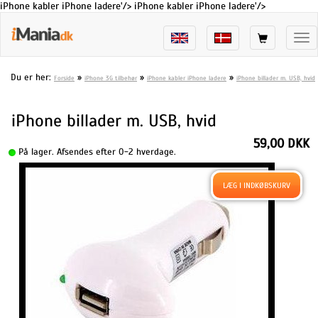
iPhone kabler iPhone ladere'/>
iPhone kabler iPhone ladere'/>
Tog
nav
Du er her:
»
»
»
Forside
iPhone 3G tilbehør
iPhone kabler iPhone ladere
iPhone billader m. USB, hvid
iPhone billader m. USB, hvid
59,00 DKK
På lager. Afsendes efter 0-2 hverdage.