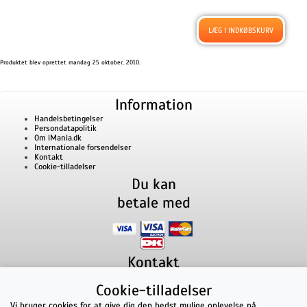
Produktet blev oprettet mandag 25 oktober, 2010.
Information
Handelsbetingelser
Persondatapolitik
Om iMania.dk
Internationale forsendelser
Kontakt
Cookie-tilladelser
Du kan
betale med
Kontakt
iMania.dk
v/ Anders B. Nielsen
Cookie-tilladelser
Lillevorde Kær 2
9280
Storvorde
CVR nummer: 33182805 | E-mail: kontakt@imania.dk
Vi bruger cookies for at give dig den bedst mulige oplevelse på
Telefon:
+45 23618990