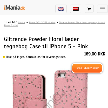
Tog
nav
Du er her:
»
»
Forside
iPhone 5/5S/5C/SE tilbehør
Glitrende Powder Floral læder tegnebog Case til
iPhone 5 - Pink
Glitrende Powder Floral læder
tegnebog Case til iPhone 5 - Pink
169,00 DKK
Ikke på lager. Kontakt os for leveringstider.