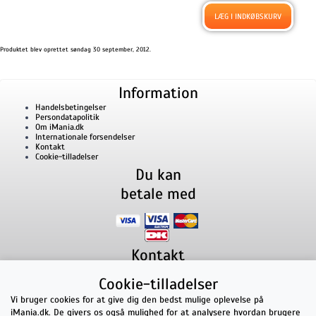
Produktet blev oprettet søndag 30 september, 2012.
Information
Handelsbetingelser
Persondatapolitik
Om iMania.dk
Internationale forsendelser
Kontakt
Cookie-tilladelser
Du kan
betale med
Kontakt
iMania.dk
v/ Anders B. Nielsen
Cookie-tilladelser
Lillevorde Kær 2
9280
Storvorde
CVR nummer: 33182805 | E-mail: kontakt@imania.dk
Vi bruger cookies for at give dig den bedst mulige oplevelse på
Telefon:
+45 23618990
iMania.dk. De givers os også mulighed for at analysere hvordan brugere