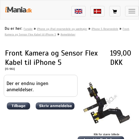
Tog
nav
Du er her:
»
»
»
Forside
iPhone og iPad reservedele og værktøjer
iPhone 5 Reservedele
Front
»
Kamera og Sensor Flex Kabel til iPhone 5
Anmeldelser
Front Kamera og Sensor Flex
199,00
Kabel til iPhone 5
DKK
[I5-961]
Der er endnu ingen
anmeldelser.
Klik for større billede