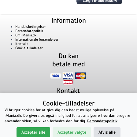
Information
Handelsbetingelser
Persondatapolitik
Om iMania.dk
Internationale forsendelser
Kontakt
Cookie-tilladelser
Du kan
betale med
Kontakt
iMania.dk
v/ Anders B. Nielsen
Cookie-tilladelser
Lillevorde Kær 2
9280
Storvorde
CVR nummer: 33182805 | E-mail: kontakt@imania.dk
Vi bruger cookies for at give dig den bedst mulige oplevelse på
Telefon:
+45 23618990
iMania.dk. De givers os også mulighed for at analysere hvordan brugere
Topkarakter hos kunderne!
anvender siden, så vi kan forbedre den for dig.
Persondatapolitik
★★★★★
Accepter alle
Accepter valgte
Afvis alle
på Facebook