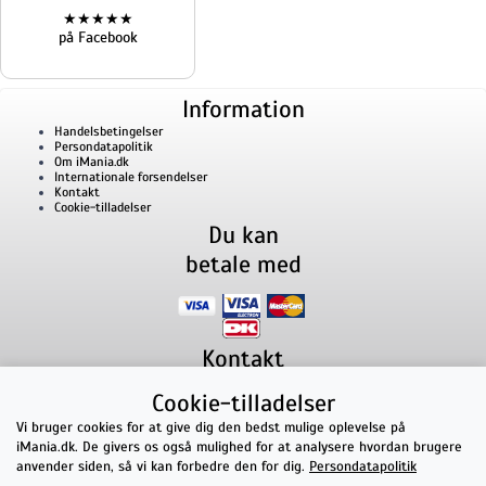
★★★★★
på Facebook
Information
Handelsbetingelser
Persondatapolitik
Om iMania.dk
Internationale forsendelser
Kontakt
Cookie-tilladelser
Du kan
betale med
Kontakt
iMania.dk
v/ Anders B. Nielsen
Cookie-tilladelser
Lillevorde Kær 2
9280
Storvorde
CVR nummer: 33182805 | E-mail: kontakt@imania.dk
Vi bruger cookies for at give dig den bedst mulige oplevelse på
Telefon:
+45 23618990
iMania.dk. De givers os også mulighed for at analysere hvordan brugere
Topkarakter hos kunderne!
anvender siden, så vi kan forbedre den for dig.
Persondatapolitik