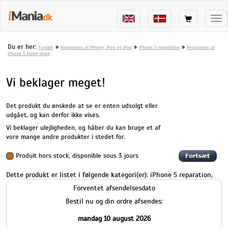
Tog
nav
Du er her:
»
»
»
Forside
Reparation af iPhone, iPad og iPod
iPhone 5 reparation
Reparation af
iPhone 5 home-knap
Vi beklager meget!
Det produkt du ønskede at se er enten udsolgt eller
udgået, og kan derfor ikke vises.
Vi beklager ulejligheden, og håber du kan bruge et af
vore mange andre produkter i stedet for.
Produit hors stock, disponible sous 3 jours
Dette produkt er listet i følgende kategori(er):
iPhone 5 reparation
,
Forventet afsendelsesdato
Bestil nu og din ordre afsendes:
mandag 10 august 2026