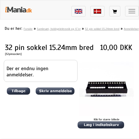
Tog
nav
Du er her:
»
»
»
Forside
Samlesæt, hobbyelektronik og IC'er
32 pin sokkel 15.24mm bred
Anmeldelser
32 pin sokkel 15.24mm bred
10,00 DKK
[32pinsocket]
Der er endnu ingen
anmeldelser.
Klik for større billede