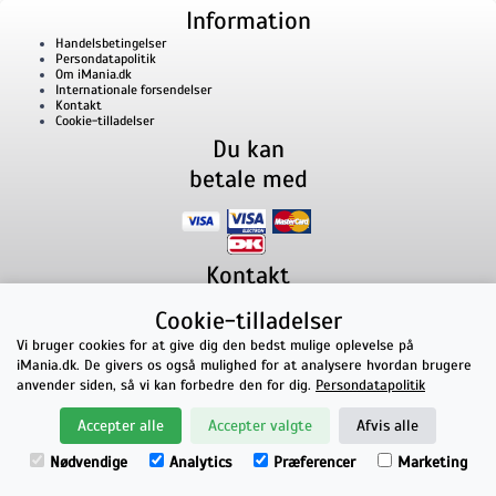
Information
Handelsbetingelser
Persondatapolitik
Om iMania.dk
Internationale forsendelser
Kontakt
Cookie-tilladelser
Du kan
betale med
Kontakt
iMania.dk
v/ Anders B. Nielsen
Cookie-tilladelser
Lillevorde Kær 2
9280
Storvorde
CVR nummer: 33182805 | E-mail: kontakt@imania.dk
Vi bruger cookies for at give dig den bedst mulige oplevelse på
Telefon:
+45 23618990
iMania.dk. De givers os også mulighed for at analysere hvordan brugere
Topkarakter hos kunderne!
anvender siden, så vi kan forbedre den for dig.
Persondatapolitik
★★★★★
Accepter alle
Accepter valgte
Afvis alle
på Facebook
Nødvendige
Analytics
Præferencer
Marketing