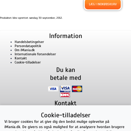
Produktet blev oprettet søndag 30 september, 2012.
Information
Handelsbetingelser
Persondatapolitik
Om iMania.dk
Internationale forsendelser
Kontakt
Cookie-tilladelser
Du kan
betale med
Kontakt
iMania.dk
v/ Anders B. Nielsen
Cookie-tilladelser
Lillevorde Kær 2
9280
Storvorde
CVR nummer: 33182805 | E-mail: kontakt@imania.dk
Vi bruger cookies for at give dig den bedst mulige oplevelse på
Telefon:
+45 23618990
iMania.dk. De givers os også mulighed for at analysere hvordan brugere
Topkarakter hos kunderne!