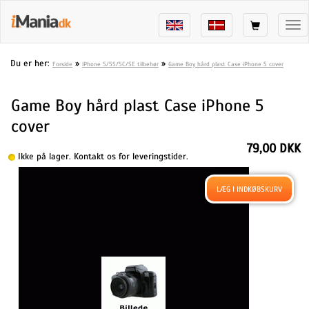
Tog
nav
Du er her:
»
»
Forside
iPhone 5/5S/5C/SE tilbehør
Game Boy hård plast Case iPhone 5 cover
Game Boy hård plast Case iPhone 5
cover
79,00 DKK
Ikke på lager. Kontakt os for leveringstider.