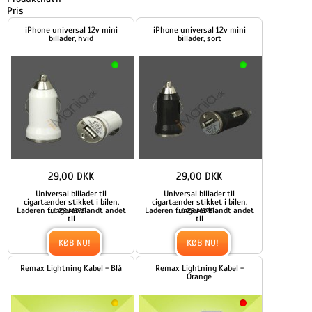
Pris
iPhone universal 12v mini
iPhone universal 12v mini
billader, hvid
billader, sort
29,00 DKK
29,00 DKK
Universal billader til
Universal billader til
cigartænder stikket i bilen.
cigartænder stikket i bilen.
Laderen fungerer blandt andet
...
Laderen fungerer blandt andet
...
LÆS MERE
LÆS MERE
til
til
KØB NU!
KØB NU!
Remax Lightning Kabel - Blå
Remax Lightning Kabel -
Orange