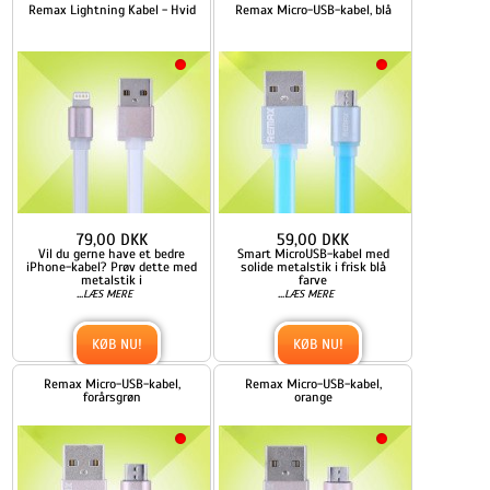
Remax Lightning Kabel - Hvid
Remax Micro-USB-kabel, blå
79,00 DKK
59,00 DKK
Vil du gerne have et bedre
Smart MicroUSB-kabel med
iPhone-kabel? Prøv dette med
solide metalstik i frisk blå
metalstik i
farve
...
...
LÆS MERE
LÆS MERE
KØB NU!
KØB NU!
Remax Micro-USB-kabel,
Remax Micro-USB-kabel,
forårsgrøn
orange