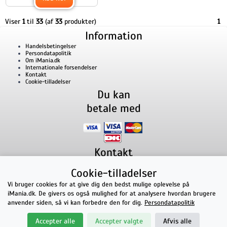
Viser
1
til
33
(af
33
produkter)
1
Information
Handelsbetingelser
Persondatapolitik
Om iMania.dk
Internationale forsendelser
Kontakt
Cookie-tilladelser
Du kan
betale med
Kontakt
iMania.dk
v/ Anders B. Nielsen
Cookie-tilladelser
Lillevorde Kær 2
9280
Storvorde
CVR nummer: 33182805 | E-mail: kontakt@imania.dk
Vi bruger cookies for at give dig den bedst mulige oplevelse på
Telefon:
+45 23618990
iMania.dk. De givers os også mulighed for at analysere hvordan brugere
Topkarakter hos kunderne!
anvender siden, så vi kan forbedre den for dig.
Persondatapolitik
★★★★★
Accepter alle
Accepter valgte
Afvis alle
på Facebook