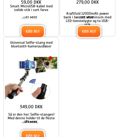
59,00 DKK
279,00 DKK
Smart MicroUSB-kabel med
solide stik i sort farve
Kraftfuld 12000mAh power
...
bank i børstet aluminium med
...
LÆS MERE
LÆS MERE
LED-lommelygte og to USB-
stik
KØB NU!
KØB NU!
Universal Selfie-stang med
bluetooth-kameraudløser
349,00 DKK
Så er den her: Selfie-stangen!
Med denne holder til de fleste
...
iPhones,
LÆS MERE
KØB NU!