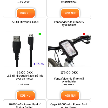
...
at starte bål,
...
LÆS MERE
LÆS MERE
KØB NU!
KØB NU!
USB til Microusb-kabel
Vandafvisende iPhone 5
cykelholder
29,00 DKK
179,00 DKK
USB til Microusb-kabel på lidt
over en meter
Vandafvisende iPhone 5
cykelholder
...
...
LÆS MERE
LÆS MERE
KØB NU!
KØB NU!
20.000mAh Power Bank /
Cager 20.000mAh Power Bank
Ekstra Batteri
og kortlæser