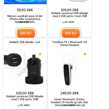
39,00 DKK
109,00 DKK
Dobbelt universal USB billader
Med en vandtæt pose til din
med 2 USB porte i hvid. 15W
iPhone eller smartphone
behøver du ikke
...
...
LÆS MERE
LÆS MERE
KØB NU!
KØB NU!
Dobbelt USB billader, sort
FineBlue FX-1 Bluetooth 4.0
Stereo Headset
109,00 DKK
249,00 DKK
Dobbelt universal USB billader
med 2 USB porte. 15W
Smart Bluetooth Stereo-
headset til musik og tale. Kan
...
tilsluttes to enheder på
...
LÆS MERE
LÆS MERE