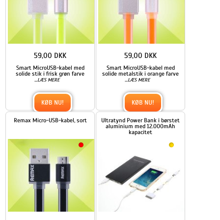
59,00 DKK
59,00 DKK
Smart MicroUSB-kabel med
Smart MicroUSB-kabel med
solide stik i frisk grøn farve
solide metalstik i orange farve
...
...
LÆS MERE
LÆS MERE
KØB NU!
KØB NU!
Remax Micro-USB-kabel, sort
Ultratynd Power Bank i børstet
aluminium med 12.000mAh
kapacitet