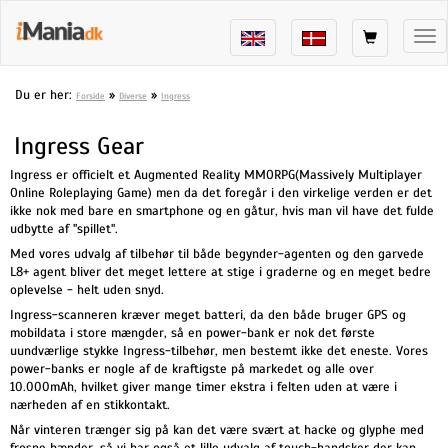
Tog
nav
Du er her:
»
»
Forside
Diverse
Ingress
Ingress Gear
Ingress er officielt et Augmented Reality MMORPG(Massively Multiplayer
Online Roleplaying Game) men da det foregår i den virkelige verden er det
ikke nok med bare en smartphone og en gåtur, hvis man vil have det fulde
udbytte af "spillet".
Med vores udvalg af tilbehør til både begynder-agenten og den garvede
L8+ agent bliver det meget lettere at stige i graderne og en meget bedre
oplevelse - helt uden snyd.
Ingress-scanneren kræver meget batteri, da den både bruger GPS og
mobildata i store mængder, så en power-bank er nok det første
uundværlige stykke Ingress-tilbehør, men bestemt ikke det eneste. Vores
power-banks er nogle af de kraftigste på markedet og alle over
10.000mAh, hvilket giver mange timer ekstra i felten uden at være i
nærheden af en stikkontakt.
Når vinteren trænger sig på kan det være svært at hacke og glyphe med