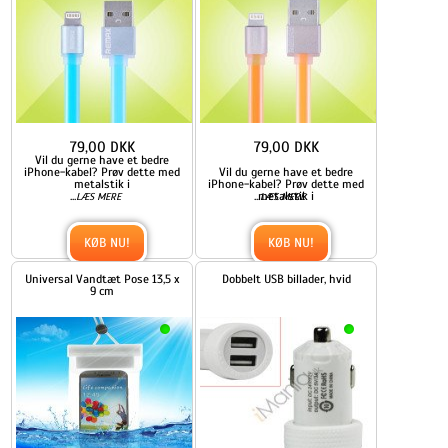
79,00 DKK
79,00 DKK
Vil du gerne have et bedre
iPhone-kabel? Prøv dette med
Vil du gerne have et bedre
metalstik i
iPhone-kabel? Prøv dette med
...
...
metalstik i
LÆS MERE
LÆS MERE
KØB NU!
KØB NU!
Universal Vandtæt Pose 13,5 x
Dobbelt USB billader, hvid
9 cm