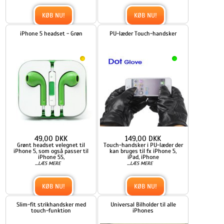
KØB NU!
KØB NU!
iPhone 5 headset - Grøn
PU-læder Touch-handsker
49,00 DKK
149,00 DKK
Grønt headset velegnet til
Touch-handsker i PU-læder der
iPhone 5, som også passer til
kan bruges til fx iPhone 5,
iPhone 5S,
iPad, iPhone
...
...
LÆS MERE
LÆS MERE
KØB NU!
KØB NU!
Slim-fit strikhandsker med
Universal Bilholder til alle
touch-funktion
iPhones