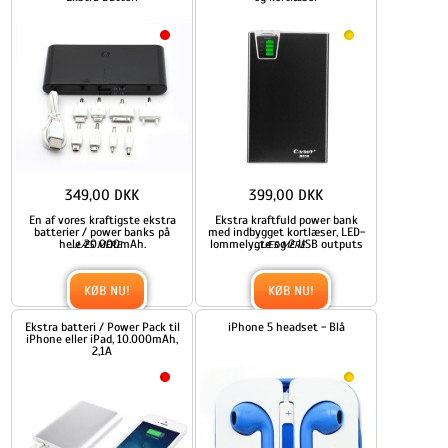
349,00 DKK
399,00 DKK
En af vores kraftigste ekstra
Ekstra kraftfuld power bank
batterier / power banks på
med indbygget kortlæser, LED-
hele 20.000mAh.
...
lommelygte og 2 USB outputs
...
LÆS MERE
LÆS MERE
KØB NU!
KØB NU!
Ekstra batteri / Power Pack til
iPhone 5 headset - Blå
iPhone eller iPad, 10.000mAh,
2,1A