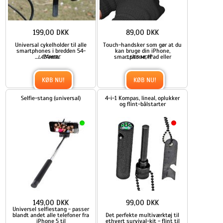
199,00 DKK
89,00 DKK
Universal cykelholder til alle
Touch-handsker som gør at du
smartphones i bredden 54-
kan bruge din iPhone,
...
74mm
smartphone, iPad eller
...
LÆS MERE
LÆS MERE
KØB NU!
KØB NU!
Selfie-stang (universal)
4-i-1 Kompas, lineal, oplukker
og flint-bålstarter
149,00 DKK
99,00 DKK
Universel selfiestang - passer
blandt andet alle telefoner fra
Det perfekte multiværktøj til
iPhone 5 til
ethvert survival-kit - flint til