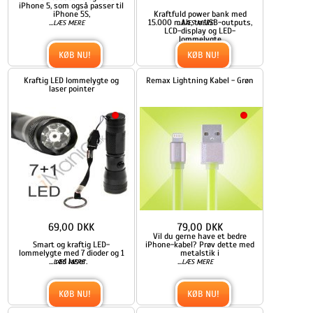
iPhone 5, som også passer til
iPhone 5S,
Kraftfuld power bank med
...
15.000 mAh, to USB-outputs,
...
LÆS MERE
LÆS MERE
LCD-display og LED-
lommelygte
KØB NU!
KØB NU!
Kraftig LED lommelygte og
Remax Lightning Kabel - Grøn
laser pointer
69,00 DKK
79,00 DKK
Vil du gerne have et bedre
Smart og kraftig LED-
iPhone-kabel? Prøv dette med
lommelygte med 7 dioder og 1
metalstik i
...
rød laser.
...
LÆS MERE
LÆS MERE
KØB NU!
KØB NU!