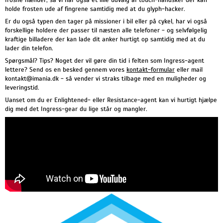
frosne hænder, så vi har også et lille udvalg af touch-handsker der kan
holde frosten ude af fingrene samtidig med at du glyph-hacker.
Er du også typen den tager på missioner i bil eller på cykel, har vi også
forskellige holdere der passer til næsten alle telefoner - og selvfølgelig
kraftige billadere der kan lade dit anker hurtigt op samtidig med at du
lader din telefon.
Spørgsmål? Tips? Noget der vil gøre din tid i felten som Ingress-agent
lettere? Send os en besked gennem vores
kontakt-formular
eller mail
kontakt@imania.dk - så vender vi straks tilbage med en muligheder og
leveringstid.
Uanset om du er Enlightened- eller Resistance-agent kan vi hurtigt hjælpe
dig med det Ingress-gear du lige står og mangler.