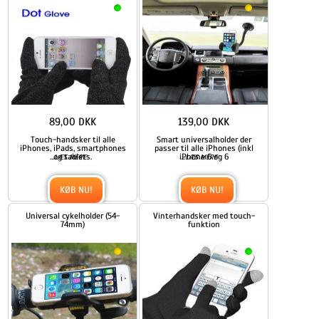
89,00 DKK
139,00 DKK
Touch-handsker til alle
Smart universalholder der
iPhones, iPads, smartphones
passer til alle iPhones (inkl
...
og tablets.
iPhone 6 og 6
...
LÆS MERE
LÆS MERE
KØB NU!
KØB NU!
Universal cykelholder (54-
Vinterhandsker med touch-
74mm)
funktion