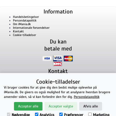
Information
Handelsbetingelser
Persondatapolitik
Om iMania.dk
Internationale forsendelser
Kontakt
Cookie-tilladelser
Du kan
betale med
Kontakt
iMania.dk
v/ Anders B. Nielsen
Cookie-tilladelser
Lillevorde Kær 2
9280
Storvorde
CVR nummer: 33182805 | E-mail: kontakt@imania.dk
Vi bruger cookies for at give dig den bedst mulige oplevelse på
Telefon:
+45 23618990
iMania.dk. De givers os også mulighed for at analysere hvordan brugere
Topkarakter hos kunderne!
anvender siden, så vi kan forbedre den for dig.
Persondatapolitik
★★★★★
Accepter alle
Accepter valgte
Afvis alle
på Facebook
Nødvendige
Analytics
Præferencer
Marketing