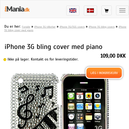
Tog
nav
Du er her:
»
»
»
»
Forside
iPhone 3G tilbehør
iPhone 3G/3GS covers
iPhone 3G bling covers
iPhone
3G bling cover med piano
iPhone 3G bling cover med piano
109,00 DKK
Ikke på lager. Kontakt os for leveringstider.