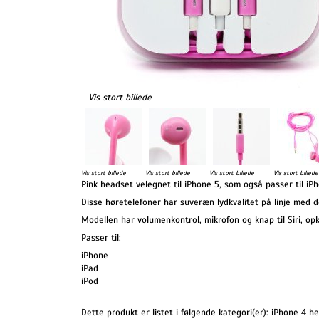
Vis stort billede
Vis stort billede
Vis stort billede
Vis stort billede
Vis stort billede
Pink headset velegnet til iPhone 5, som også passer til 
Disse høretelefoner har suveræn lydkvalitet på linje med d
Modellen har volumenkontrol, mikrofon og knap til Siri, o
Passer til:
iPhone
iPad
iPod
Dette produkt er listet i følgende kategori(er):
iPhone 4 he