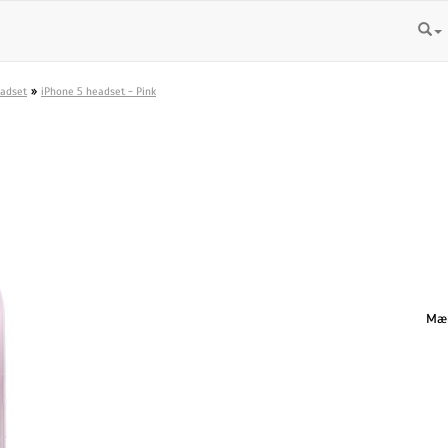
»
eadset
iPhone 5 headset - Pink
Mæn