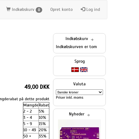
Indkøbskurv
Opret konto
Log ind
0
Indkøbskurv
Indkøbskurven er tom
Sprog
Valuta
49,00 DKK
Priser inkl. moms
gderabat på dette produkt
Mængde
Rabat
2 - 2
5%
Nyheder
3 - 4
10%
5 - 9
15%
10 - 49
20%
50 +
35%