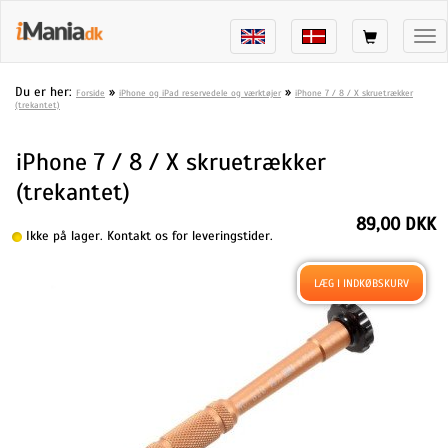
Tog
nav
Du er her:
»
»
Forside
iPhone og iPad reservedele og værktøjer
iPhone 7 / 8 / X skruetrækker
(trekantet)
iPhone 7 / 8 / X skruetrækker
(trekantet)
89,00 DKK
Ikke på lager. Kontakt os for leveringstider.