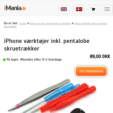
Tog
nav
Du er her:
»
»
Forside
iPhone og iPad reservedele og værktøjer
iPhone værktøjer inkl. pentalobe
skruetrækker
iPhone værktøjer inkl. pentalobe
skruetrækker
89,00 DKK
På lager. Afsendes efter 0-2 hverdage.