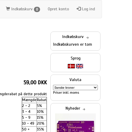
Indkøbskurv
Opret konto
Log ind
0
Indkøbskurv
Indkøbskurven er tom
Sprog
Valuta
59,00 DKK
Priser inkl. moms
gderabat på dette produkt
Mængde
Rabat
2 - 2
5%
Nyheder
3 - 4
10%
5 - 9
15%
10 - 49
20%
50 +
35%