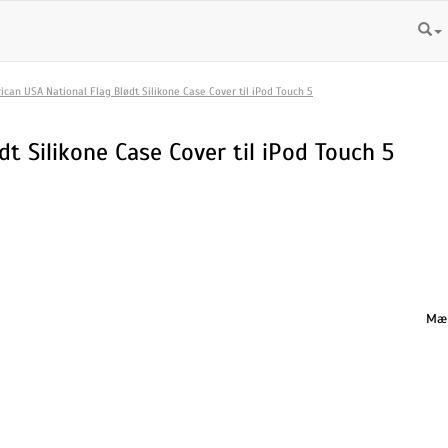
ican USA National Flag Blødt Silikone Case Cover til iPod Touch 5
t Silikone Case Cover til iPod Touch 5
Mæn