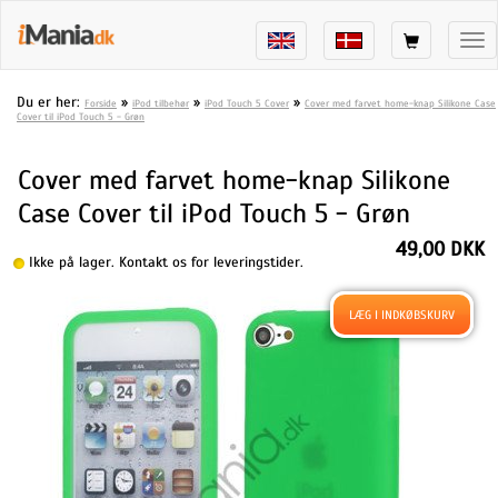
Tog
nav
Du er her:
»
»
»
Forside
iPod tilbehør
iPod Touch 5 Cover
Cover med farvet home-knap Silikone Case
Cover til iPod Touch 5 - Grøn
Cover med farvet home-knap Silikone
Case Cover til iPod Touch 5 - Grøn
49,00 DKK
Ikke på lager. Kontakt os for leveringstider.