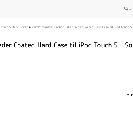
»
 Touch 5 Hard Cover
Vævet mønster Carbon Fiber Læder Coated Hard Case til iPod Touch 5 
er Coated Hard Case til iPod Touch 5 - So
Mæn