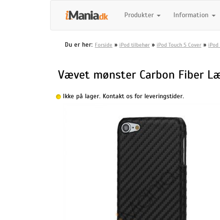
Produkter
Information
Du er her:
»
»
»
Forside
iPod tilbehør
iPod Touch 5 Cover
iPod
Vævet mønster Carbon Fiber Læd
Ikke på lager. Kontakt os for leveringstider.