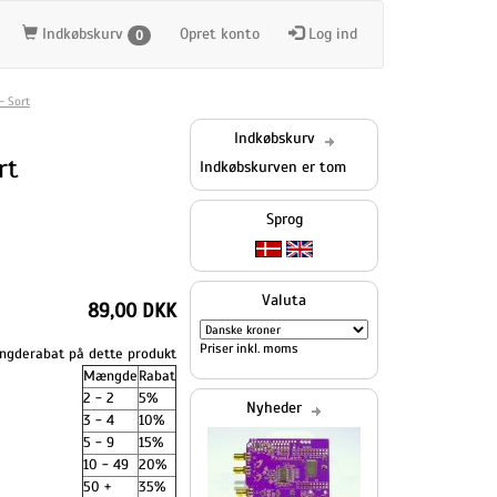
Indkøbskurv
Opret konto
Log ind
0
- Sort
Indkøbskurv
rt
Indkøbskurven er tom
Sprog
Valuta
89,00 DKK
Priser inkl. moms
gderabat på dette produkt
Mængde
Rabat
2 - 2
5%
Nyheder
3 - 4
10%
5 - 9
15%
10 - 49
20%
50 +
35%