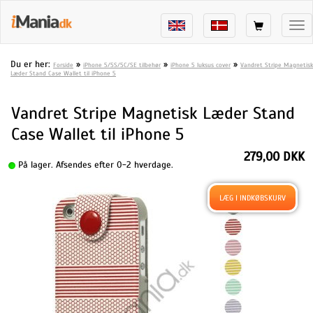
Tog
nav
Du er her:
»
»
»
Forside
iPhone 5/5S/5C/SE tilbehør
iPhone 5 luksus cover
Vandret Stripe Magnetisk
Læder Stand Case Wallet til iPhone 5
Vandret Stripe Magnetisk Læder Stand
Case Wallet til iPhone 5
279,00 DKK
På lager. Afsendes efter 0-2 hverdage.