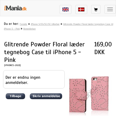
Tog
nav
Du er her:
»
»
Forside
iPhone 5/5S/5C/SE tilbehør
Glitrende Powder Floral læder tegnebog Case til
»
iPhone 5 - Pink
Anmeldelser
Glitrende Powder Floral læder
169,00
tegnebog Case til iPhone 5 -
DKK
Pink
[IPHONE5-261D]
Der er endnu ingen
anmeldelser.