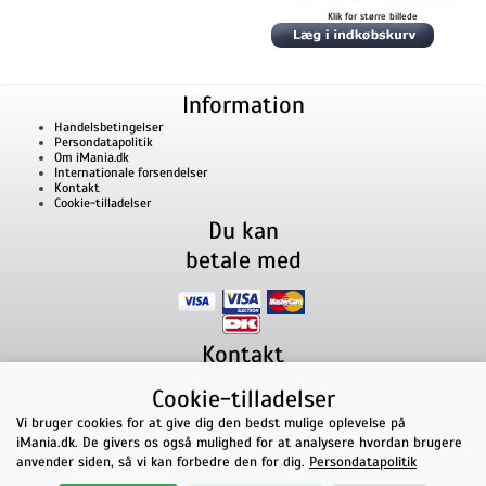
Klik for større billede
Information
Handelsbetingelser
Persondatapolitik
Om iMania.dk
Internationale forsendelser
Kontakt
Cookie-tilladelser
Du kan
betale med
Kontakt
iMania.dk
v/ Anders B. Nielsen
Cookie-tilladelser
Lillevorde Kær 2
9280
Storvorde
CVR nummer: 33182805 | E-mail: kontakt@imania.dk
Vi bruger cookies for at give dig den bedst mulige oplevelse på
Telefon:
+45 23618990
iMania.dk. De givers os også mulighed for at analysere hvordan brugere
Topkarakter hos kunderne!
anvender siden, så vi kan forbedre den for dig.
Persondatapolitik