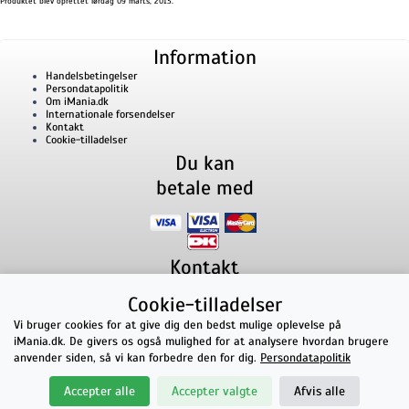
Produktet blev oprettet lørdag 09 marts, 2013.
Information
Handelsbetingelser
Persondatapolitik
Om iMania.dk
Internationale forsendelser
Kontakt
Cookie-tilladelser
Du kan
betale med
Kontakt
iMania.dk
v/ Anders B. Nielsen
Cookie-tilladelser
Lillevorde Kær 2
9280
Storvorde
CVR nummer: 33182805 | E-mail: kontakt@imania.dk
Vi bruger cookies for at give dig den bedst mulige oplevelse på
Telefon:
+45 23618990
iMania.dk. De givers os også mulighed for at analysere hvordan brugere
Topkarakter hos kunderne!
anvender siden, så vi kan forbedre den for dig.
Persondatapolitik
★★★★★
Accepter alle
Accepter valgte
Afvis alle
på Facebook