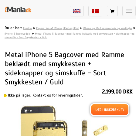
Tog
nav
Du er her:
»
»
»
Forside
Reparation af iPhone, iPad og iPod
iPhone og iPad reservedele og værktøjer
»
iPhone 5 Reservedele
Metal iPhone 5 Bagcover med Ramme beklædt med smykkesten + sideknapper og
simskuffe - Sort Smykkesten / Guld
Metal iPhone 5 Bagcover med Ramme
beklædt med smykkesten +
sideknapper og simskuffe - Sort
Smykkesten / Guld
2.199,00 DKK
Ikke på lager. Kontakt os for leveringstider.