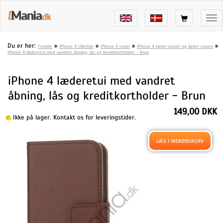
Tog
nav
Du er her:
»
»
»
»
Forside
iPhone 4 tilbehør
iPhone 4 cover
iPhone 4 læder etuier og læder covers
iPhone 4 læderetui med vandret åbning, lås og kreditkortholder - Brun
iPhone 4 læderetui med vandret
åbning, lås og kreditkortholder - Brun
149,00 DKK
Ikke på lager. Kontakt os for leveringstider.