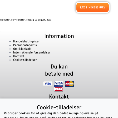
Produktet blev oprettet onsdag 07 august, 2013.
Information
Handelsbetingelser
Persondatapolitik
Om iMania.dk
Internationale forsendelser
Kontakt
Cookie-tilladelser
Du kan
betale med
Kontakt
iMania.dk
v/ Anders B. Nielsen
Cookie-tilladelser
Lillevorde Kær 2
9280
Storvorde
CVR nummer: 33182805 | E-mail: kontakt@imania.dk
Vi bruger cookies for at give dig den bedst mulige oplevelse på
Telefon:
+45 23618990