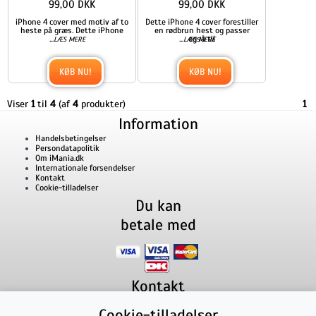
99,00 DKK
99,00 DKK
iPhone 4 cover med motiv af to
Dette iPhone 4 cover forestiller
heste på græs. Dette iPhone
en rødbrun hest og passer
...
...
også til
LÆS MERE
LÆS MERE
KØB NU!
KØB NU!
Viser
1
til
4
(af
4
produkter)
1
Information
Handelsbetingelser
Persondatapolitik
Om iMania.dk
Internationale forsendelser
Kontakt
Cookie-tilladelser
Du kan
betale med
Kontakt
iMania.dk
v/ Anders B. Nielsen
Cookie-tilladelser
Lillevorde Kær 2
9280
Storvorde