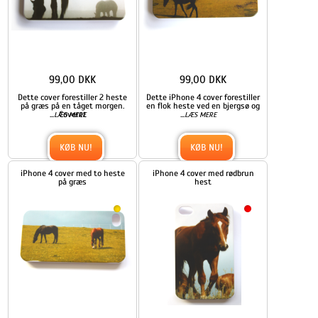
99,00 DKK
99,00 DKK
Dette cover forestiller 2 heste
Dette iPhone 4 cover forestiller
på græs på en tåget morgen.
en flok heste ved en bjergsø og
...
Coveret
...
LÆS MERE
LÆS MERE
KØB NU!
KØB NU!
iPhone 4 cover med to heste
iPhone 4 cover med rødbrun
på græs
hest