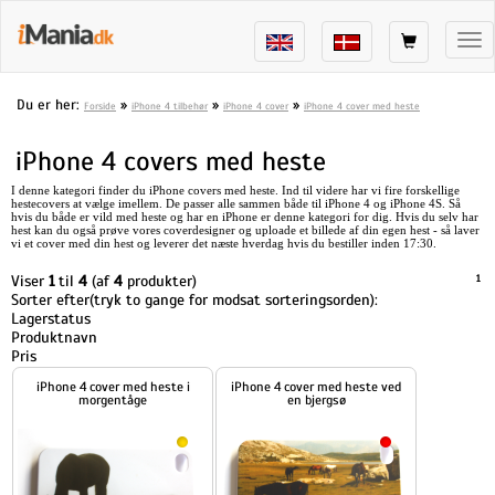
Tog
nav
Du er her:
»
»
»
Forside
iPhone 4 tilbehør
iPhone 4 cover
iPhone 4 cover med heste
iPhone 4 covers med heste
I denne kategori finder du iPhone covers med heste. Ind til videre har vi fire forskellige
hestecovers at vælge imellem. De passer alle sammen både til iPhone 4 og iPhone 4S. Så
hvis du både er vild med heste og har en iPhone er denne kategori for dig. Hvis du selv har
hest kan du også prøve vores
coverdesigner
og uploade et billede af din egen hest - så laver
vi et cover med din hest og leverer det næste hverdag hvis du bestiller inden 17:30.
Viser
1
til
4
(af
4
produkter)
1
Sorter efter(tryk to gange for modsat sorteringsorden):
Lagerstatus
Produktnavn
Pris
iPhone 4 cover med heste i
iPhone 4 cover med heste ved
morgentåge
en bjergsø