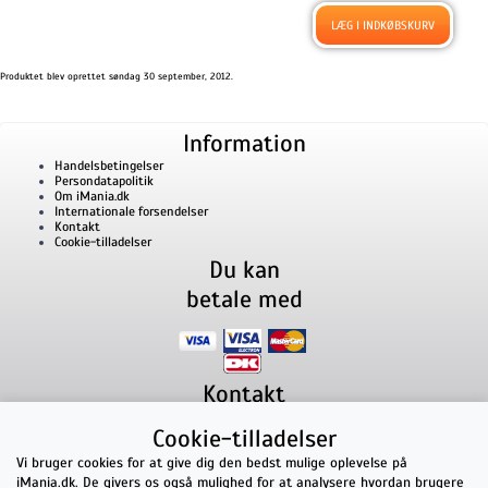
Produktet blev oprettet søndag 30 september, 2012.
Information
Handelsbetingelser
Persondatapolitik
Om iMania.dk
Internationale forsendelser
Kontakt
Cookie-tilladelser
Du kan
betale med
Kontakt
iMania.dk
v/ Anders B. Nielsen
Cookie-tilladelser
Lillevorde Kær 2
9280
Storvorde
CVR nummer: 33182805 | E-mail: kontakt@imania.dk
Vi bruger cookies for at give dig den bedst mulige oplevelse på
Telefon:
+45 23618990
iMania.dk. De givers os også mulighed for at analysere hvordan brugere