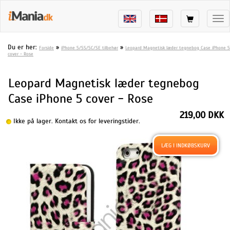
Tog
nav
Du er her:
»
»
Forside
iPhone 5/5S/5C/SE tilbehør
Leopard Magnetisk læder tegnebog Case iPhone 5
cover - Rose
Leopard Magnetisk læder tegnebog
Case iPhone 5 cover - Rose
219,00 DKK
Ikke på lager. Kontakt os for leveringstider.