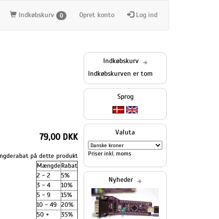
Indkøbskurv
Opret konto
Log ind
0
Indkøbskurv
Indkøbskurven er tom
Sprog
Valuta
79,00 DKK
Priser inkl. moms
gderabat på dette produkt
Mængde
Rabat
2 - 2
5%
Nyheder
3 - 4
10%
5 - 9
15%
10 - 49
20%
50 +
35%