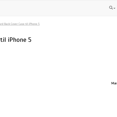
ard Back Cover Case til iPhone 5
til iPhone 5
Mæn