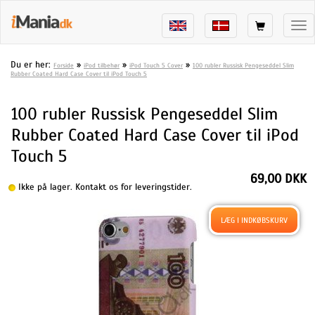
Tog
nav
Du er her:
»
»
»
Forside
iPod tilbehør
iPod Touch 5 Cover
100 rubler Russisk Pengeseddel Slim
Rubber Coated Hard Case Cover til iPod Touch 5
100 rubler Russisk Pengeseddel Slim
Rubber Coated Hard Case Cover til iPod
Touch 5
69,00 DKK
Ikke på lager. Kontakt os for leveringstider.