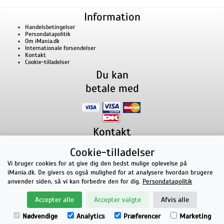
Information
Handelsbetingelser
Persondatapolitik
Om iMania.dk
Internationale forsendelser
Kontakt
Cookie-tilladelser
Du kan
betale med
Kontakt
iMania.dk
v/ Anders B. Nielsen
Cookie-tilladelser
Lillevorde Kær 2
9280
Storvorde
CVR nummer: 33182805 | E-mail: kontakt@imania.dk
Vi bruger cookies for at give dig den bedst mulige oplevelse på
Telefon:
+45 23618990
iMania.dk. De givers os også mulighed for at analysere hvordan brugere
Topkarakter hos kunderne!
anvender siden, så vi kan forbedre den for dig.
Persondatapolitik
★★★★★
Accepter alle
Accepter valgte
Afvis alle
på Facebook
Nødvendige
Analytics
Præferencer
Marketing