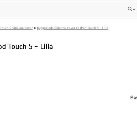
»
 Touch 5 Silikone cover
Byggeklods Silicone Cover til iPod Touch 5 - Lilla
od Touch 5 - Lilla
Mæn