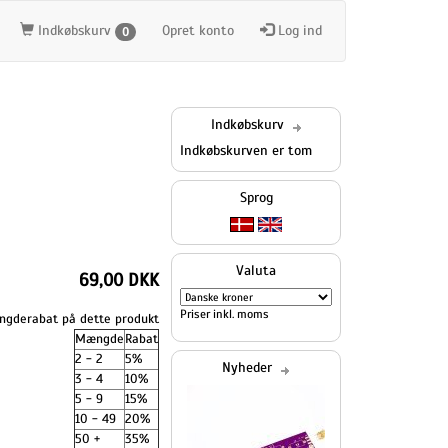
Indkøbskurv
Opret konto
Log ind
0
Indkøbskurv
Indkøbskurven er tom
Sprog
Valuta
69,00 DKK
Priser inkl. moms
gderabat på dette produkt
Mængde
Rabat
2 - 2
5%
Nyheder
3 - 4
10%
5 - 9
15%
10 - 49
20%
50 +
35%