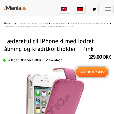
Tog
nav
Du er her:
»
»
»
»
Forside
iPhone 4 tilbehør
iPhone 4 cover
iPhone 4 læder etuier og læder covers
Læderetui til iPhone 4 med lodret åbning og kreditkortholder - Pink
Læderetui til iPhone 4 med lodret
åbning og kreditkortholder - Pink
129,00 DKK
På lager. Afsendes efter 0-2 hverdage.