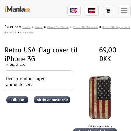
Tog
nav
Du er her:
»
»
»
»
Forside
Diverse
iPhone 3G tilbehør
iPhone 3G/3GS covers
Retro USA-flag cover til
»
iPhone 3G
Anmeldelser
Retro USA-flag cover til
69,00
iPhone 3G
DKK
[IPHONE3GS-5372]
Der er endnu ingen
anmeldelser.
Klik for større billede