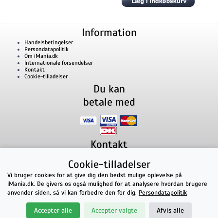
Information
Handelsbetingelser
Persondatapolitik
Om iMania.dk
Internationale forsendelser
Kontakt
Cookie-tilladelser
Du kan
betale med
Kontakt
iMania.dk
v/ Anders B. Nielsen
Cookie-tilladelser
Lillevorde Kær 2
9280
Storvorde
CVR nummer: 33182805 | E-mail: kontakt@imania.dk
Vi bruger cookies for at give dig den bedst mulige oplevelse på
Telefon:
+45 23618990
iMania.dk. De givers os også mulighed for at analysere hvordan brugere
Topkarakter hos kunderne!
anvender siden, så vi kan forbedre den for dig.
Persondatapolitik
★★★★★
Accepter alle
Accepter valgte
Afvis alle
på Facebook