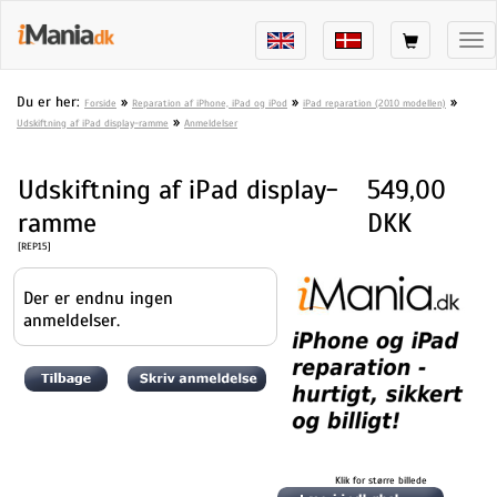
Tog
nav
Du er her:
»
»
»
Forside
Reparation af iPhone, iPad og iPod
iPad reparation (2010 modellen)
»
Udskiftning af iPad display-ramme
Anmeldelser
Udskiftning af iPad display-
549,00
ramme
DKK
[REP15]
Der er endnu ingen
anmeldelser.
Klik for større billede