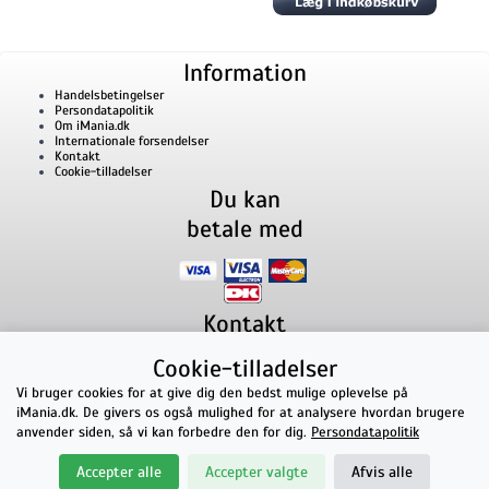
Information
Handelsbetingelser
Persondatapolitik
Om iMania.dk
Internationale forsendelser
Kontakt
Cookie-tilladelser
Du kan
betale med
Kontakt
iMania.dk
v/ Anders B. Nielsen
Cookie-tilladelser
Lillevorde Kær 2
9280
Storvorde
CVR nummer: 33182805 | E-mail: kontakt@imania.dk
Vi bruger cookies for at give dig den bedst mulige oplevelse på
Telefon:
+45 23618990
iMania.dk. De givers os også mulighed for at analysere hvordan brugere
Topkarakter hos kunderne!
anvender siden, så vi kan forbedre den for dig.
Persondatapolitik
★★★★★
Accepter alle
Accepter valgte
Afvis alle
på Facebook