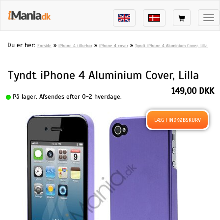
Tog
nav
Du er her:
»
»
»
Forside
iPhone 4 tilbehør
iPhone 4 cover
Tyndt iPhone 4 Aluminium Cover, Lilla
Tyndt iPhone 4 Aluminium Cover, Lilla
149,00 DKK
På lager. Afsendes efter 0-2 hverdage.